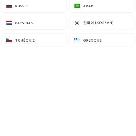
RUSSIE
RUSSIE
ARABE
ARABE
한국어 (KOREAN)
한국어 (KOREAN)
PAYS-BAS
PAYS-BAS
TCHÉQUIE
TCHÉQUIE
GRECQUE
GRECQUE