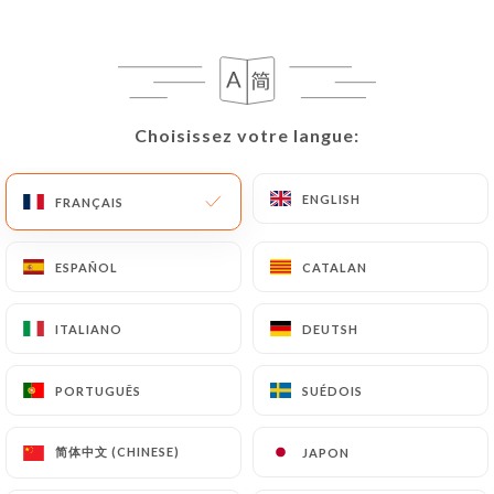
FR
MENU
Choisissez votre langue:
Choisissez votre langue:
/
ENGLISH
ENGLISH
ACCUEIL
GALERIE
FRANÇAIS
FRANÇAIS
Galerie
ESPAÑOL
ESPAÑOL
CATALAN
CATALAN
ITALIANO
ITALIANO
DEUTSH
DEUTSH
PORTUGUÊS
PORTUGUÊS
SUÉDOIS
SUÉDOIS
简体中文 (CHINESE)
简体中文 (CHINESE)
JAPON
JAPON