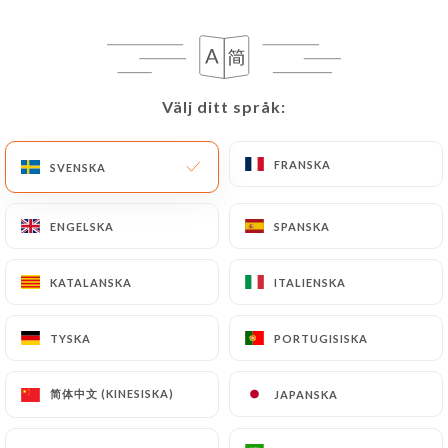
SV
MENY
Välj ditt språk:
Välj ditt språk:
FRANSKA
FRANSKA
SVENSKA
SVENSKA
/
HEM
GALLERI
Galleri
ENGELSKA
ENGELSKA
SPANSKA
SPANSKA
KATALANSKA
KATALANSKA
ITALIENSKA
ITALIENSKA
TYSKA
TYSKA
PORTUGISISKA
PORTUGISISKA
简体中文 (KINESISKA)
简体中文 (KINESISKA)
JAPANSKA
JAPANSKA