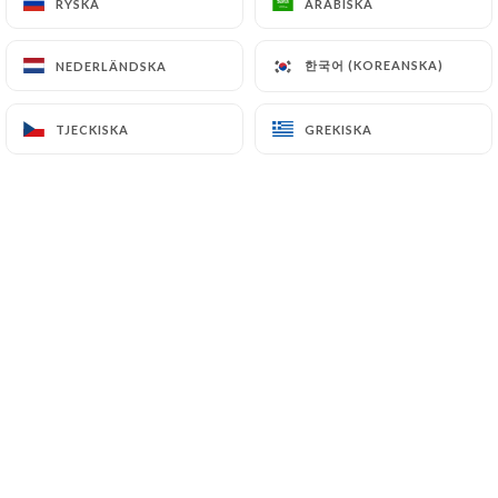
RYSKA
RYSKA
ARABISKA
ARABISKA
한국어 (KOREANSKA)
한국어 (KOREANSKA)
NEDERLÄNDSKA
NEDERLÄNDSKA
TJECKISKA
TJECKISKA
GREKISKA
GREKISKA