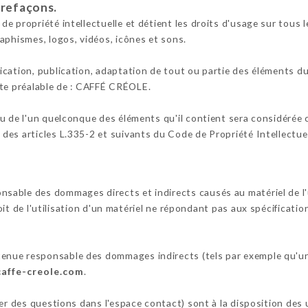
trefaçons.
 propriété intellectuelle et détient les droits d'usage sur tous l
aphismes, logos, vidéos, icônes et sons.
cation, publication, adaptation de tout ou partie des éléments du 
crite préalable de : CAFFÉ CRÉOLE.
ou de l'un quelconque des éléments qu'il contient sera considérée
es articles L.335-2 et suivants du Code de Propriété Intellectuel
ble des dommages directs et indirects causés au matériel de l'uti
oit de l'utilisation d'un matériel ne répondant pas aux spécificatio
nue responsable des dommages indirects (tels par exemple qu'un
caffe-creole.com
.
ser des questions dans l'espace contact) sont à la disposition des