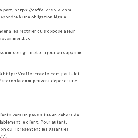
a part,
https://caffe-creole.com
répondre à une obligation légale.
er à les rectifier ou s’oppose à leur
y@urecommend.co
e.com
corrige, mette à jour ou supprime,
 à
https://caffe-creole.com
par la loi,
ffe-creole.com
peuvent déposer une
Clients vers un pays situé en dehors de
blement le client. Pour autant,
on qu’il présentent les garanties
79).