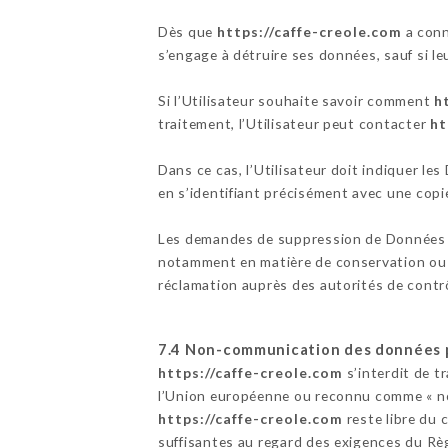
Dès que
https://caffe-creole.com
a conn
s’engage à détruire ses données, sauf si le
Si l’Utilisateur souhaite savoir comment
h
traitement, l’Utilisateur peut contacter
ht
Dans ce cas, l’Utilisateur doit indiquer le
en s’identifiant précisément avec une copie
Les demandes de suppression de Données 
notamment en matière de conservation ou d
réclamation auprès des autorités de contr
7.4 Non-communication des données 
https://caffe-creole.com
s’interdit de t
l’Union européenne ou reconnu comme « no
https://caffe-creole.com
reste libre du 
suffisantes au regard des exigences du Rè