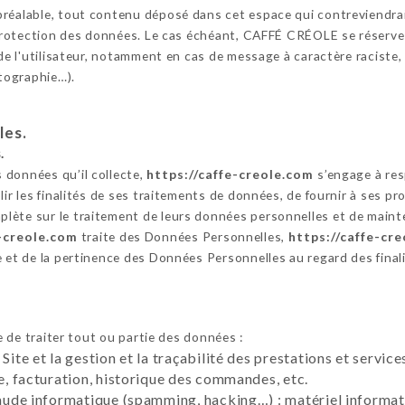
réalable, tout contenu déposé dans cet espace qui contreviendrait 
a protection des données. Le cas échéant, CAFFÉ CRÉOLE se réserve
 de l'utilisateur, notamment en cas de message à caractère raciste,
otographie…).
les.
.
 données qu’il collecte,
https://caffe-creole.com
s’engage à res
ir les finalités de ses traitements de données, de fournir à ses pros
lète sur le traitement de leurs données personnelles et de maint
e-creole.com
traite des Données Personnelles,
https://caffe-cr
e et de la pertinence des Données Personnelles au regard des final
 de traiter tout ou partie des données :
 Site et la gestion et la traçabilité des prestations et servi
te, facturation, historique des commandes, etc.
raude informatique (spamming, hacking…) : matériel informati