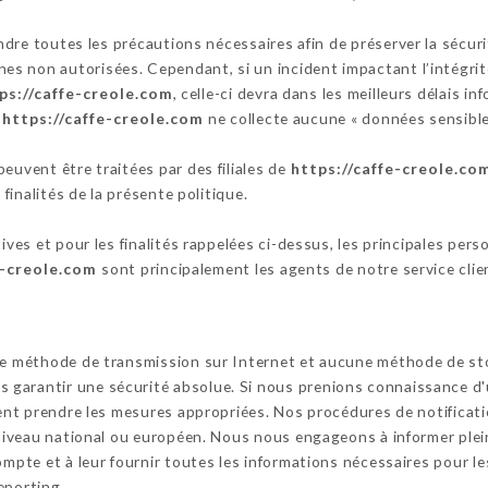
dre toutes les précautions nécessaires afin de préserver la sécur
s non autorisées. Cependant, si un incident impactant l’intégrité
ps://caffe-creole.com
, celle-ci devra dans les meilleurs délais i
s
https://caffe-creole.com
ne collecte aucune « données sensible
euvent être traitées par des filiales de
https://caffe-creole.co
 finalités de la présente politique.
tives et pour les finalités rappelées ci-dessus, les principales per
e-creole.com
sont principalement les agents de notre service clie
cune méthode de transmission sur Internet et aucune méthode de s
garantir une sécurité absolue. Si nous prenions connaissance d'u
ssent prendre les mesures appropriées. Nos procédures de notifica
u niveau national ou européen. Nous nous engageons à informer ple
ompte et à leur fournir toutes les informations nécessaires pour le
eporting.