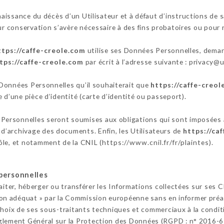
aissance du décès d’un Utilisateur et à défaut d’instructions de s
ur conservation s’avère nécessaire à des fins probatoires ou pour 
ttps://caffe-creole.com
utilise ses Données Personnelles, demand
tps://caffe-creole.com
par écrit à l’adresse suivante : privac
s Données Personnelles qu’il souhaiterait que
https://caffe-creol
 d’une pièce d’identité (carte d’identité ou passeport).
Personnelles seront soumises aux obligations qui sont imposées
’archivage des documents. Enfin, les Utilisateurs de
https://ca
ôle, et notamment de la CNIL (
https://www.cnil.fr/fr/plaintes
).
personnelles
raiter, héberger ou transférer les Informations collectées sur ses 
n adéquat » par la Commission européenne sans en informer préala
choix de ses sous-traitants techniques et commerciaux à la conditi
glement Général sur la Protection des Données (RGPD : n° 2016-6