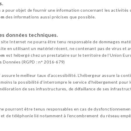
s.
m
a pour objet de fournir une information concernant les activités 
com
des informations aussi précises que possible.
 les données techniques.
e site Internet ne pourra être tenu responsable de dommages matériel
 site en utilisant un matériel récent, ne contenant pas de virus et
com
est hébergé chez un prestataire sur le territoire de l’Union 
es Données (RGPD : n° 2016-679)
i assure le meilleur taux d’accessibilité. L’hébergeur assure la con
anmoins la possibilité d’interrompre le service d’hébergement pour 
lioration de ses infrastructures, de défaillance de ses infrastruct
 ne pourront être tenus responsables en cas de dysfonctionnement
 et de téléphonie lié notamment à l’encombrement du réseau empêc