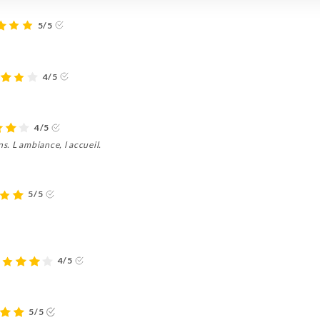
5/5
4/5
4/5
ns. L ambiance, l accueil.
5/5
4/5
5/5