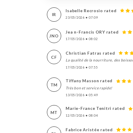
Isabelle Recrosio rated
IR
23/05/2026
•
07:09
Jea n-Francis ORY rated
JNO
17/05/2026
•
08:02
Christian Fatras rated
CF
La qualité de la nourriture, des boisso
17/05/2026
•
07:55
Tiffany Masson rated
TM
Très bon et service rapide!
13/05/2026
•
05:49
Marie-France Tenitri rated
MT
12/05/2026
•
08:04
Fabrice Aristée rated