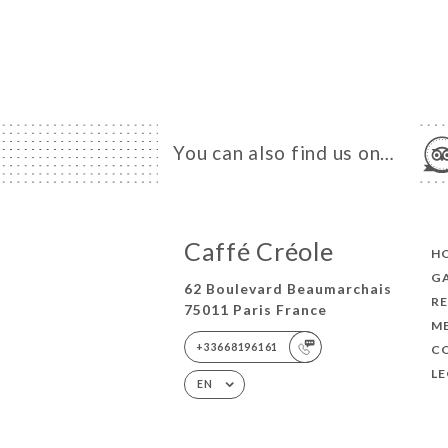
You can also find us on…
Caffé Créole
H
G
62 Boulevard Beaumarchais
R
75011 Paris France
M
+33668196161
C
L
EN