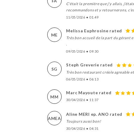
FA
C'était la première que j'y allais, j'é
recommandons et y retournerons, c'est
11/05/2026
•
01:49
Melissa Euphrosine rated
ME
Très bon accueil de la part du gérant e
.
09/05/2026
•
09:30
Steph Greverie rated
SG
Très bon restaurant créole agreable et
06/05/2026
•
06:13
Marc Mayoute rated
MM
30/04/2026
•
11:37
Aline MERI ep. ANO rated
AMEA
Toujours aussi bon!
30/04/2026
•
04:31