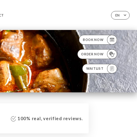
CT
EN
BOOK NOW
ORDER NOW
WAITLIST
100% real, verified reviews.