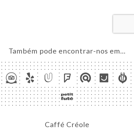
NA
AL
RVAR
IDO
ERIA
IAÇÃO
Também pode encontrar-nos em…
NU
ACTO
Caffé Créole